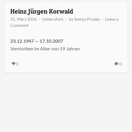
Heinz Jürgen Korwald
31. März 2016
Unberühmt
by
Svenja Proske
Leave a
on
Comment
Heinz
Jürgen
23.12.1947 — 17.10.2007
Korwald
Verstorben im Alter von 59 Jahren
0
0