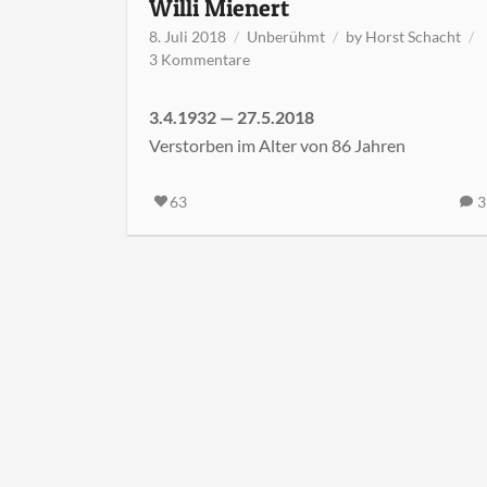
Willi Mienert
8. Juli 2018
Unberühmt
by
Horst Schacht
zu
3 Kommentare
Willi
Mienert
3.4.1932 — 27.5.2018
Verstorben im Alter von 86 Jahren
63
3