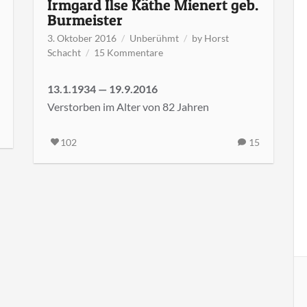
Irmgard Ilse Käthe Mienert geb.
Burmeister
3. Oktober 2016
Unberühmt
by
Horst
zu
Schacht
15 Kommentare
Irmgard
Ilse
13.1.1934 — 19.9.2016
Käthe
Verstorben im Alter von 82 Jahren
Mienert
geb.
Burmeister
102
15